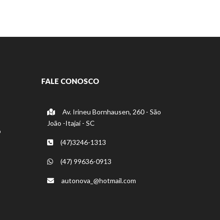
FALE CONOSCO
Av. Irineu Bornhausen, 260 - São
João -Itajaí - SC
o
(47)3246-1313
(47) 99636-0913
autonova_@hotmail.com