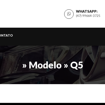
WHATSAPP:
(47) 99664-3725
ONTATO
» Modelo » Q5