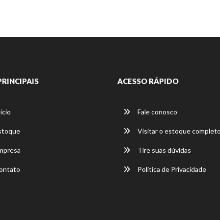
PRINCIPAIS
ACESSO RÁPIDO
ício
Fale conosco
stoque
Visitar o estoque complet
mpresa
Tire suas dúvidas
ontato
Política de Privacidade